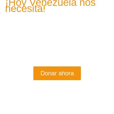
¡Hoy Venezuela nos
necesita!
Los recientes terremotos han dejado a muchas familias en
situación de vulnerabilidad
.
En Fundación anda CONMiGO nos unimos a la ayuda
humanitaria e invitamos a nuestra comunidad a realizar un
donativo a través de la Cruz Roja.
Cada aporte cuenta. Cada gesto de solidaridad hace la
diferencia.
Donar ahora