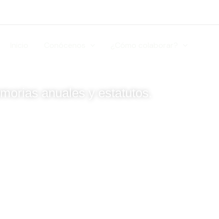
arencia
Inicio
Conócenos
¿Cómo colaborar?
Tra
morias anuales y estatutos.