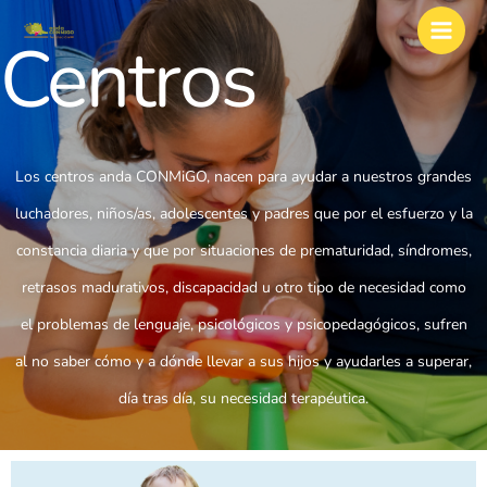
Ir
Main
al
Centros
Men
contenido
Los centros anda CONMiGO, nacen para ayudar a nuestros grandes
luchadores, niños/as, adolescentes y padres que por el esfuerzo y la
constancia diaria y que por situaciones de prematuridad, síndromes,
retrasos madurativos, discapacidad u otro tipo de necesidad como
el problemas de lenguaje, psicológicos y psicopedagógicos, sufren
al no saber cómo y a dónde llevar a sus hijos y ayudarles a superar,
día tras día, su necesidad terapéutica.