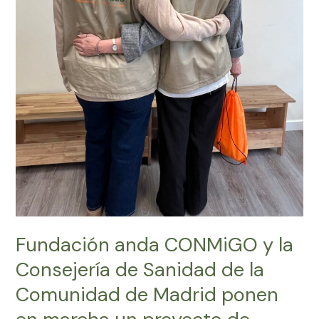
Comunidad
de
Madrid
ponen
en
marcha
un
proyecto
de
acompañamiento
emocional
para
humanizar
la
Fundación anda CONMiGO y la
experiencia
Consejería de Sanidad de la
de
niños
Comunidad de Madrid ponen
y