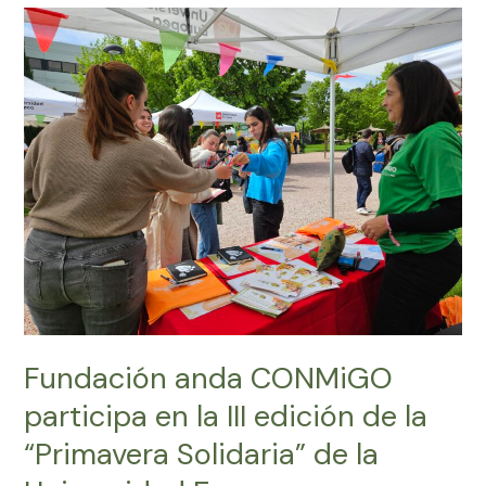
Fundación
anda
CONMiGO
participa
en
la
III
edición
de
la
“Primavera
Solidaria”
de
la
Fundación anda CONMiGO
Universidad
participa en la III edición de la
Europea
“Primavera Solidaria” de la