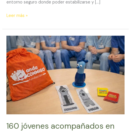
entorno seguro donde poder estabilizarse y […]
Leer más »
160
jóvenes
acompañados
en
los
primeros
tres
meses
del
Proyecto
MiGO
en
Hospitales
160 jóvenes acompañados en