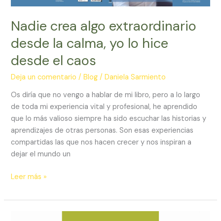
yo
lo
Nadie crea algo extraordinario
hice
desde la calma, yo lo hice
desde
el
desde el caos
caos
Deja un comentario
/
Blog
/
Daniela Sarmiento
Os diría que no vengo a hablar de mi libro, pero a lo largo
de toda mi experiencia vital y profesional, he aprendido
que lo más valioso siempre ha sido escuchar las historias y
aprendizajes de otras personas. Son esas experiencias
compartidas las que nos hacen crecer y nos inspiran a
dejar el mundo un
Leer más »
Javier