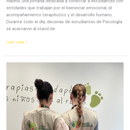
Madrid, una jornada dedicada a conectar a estudiantes con
entidades que trabajan por el bienestar emocional, el
acompañamiento terapéutico y el desarrollo humano.
Durante todo el día, decenas de estudiantes de Psicología
se acercaron al stand de
Leer más »
Fundación
anda
CONMiGO
y
la
Consejería
de
Sanidad
de
la