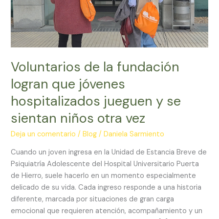
hospitalizados
jueguen
y
se
sientan
Voluntarios de la fundación
niños
otra
logran que jóvenes
vez
hospitalizados jueguen y se
sientan niños otra vez
Deja un comentario
/
Blog
/
Daniela Sarmiento
Cuando un joven ingresa en la Unidad de Estancia Breve de
Psiquiatría Adolescente del Hospital Universitario Puerta
de Hierro, suele hacerlo en un momento especialmente
delicado de su vida. Cada ingreso responde a una historia
diferente, marcada por situaciones de gran carga
emocional que requieren atención, acompañamiento y un