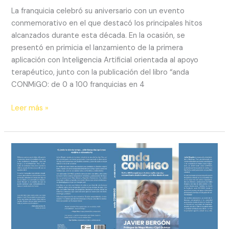
La franquicia celebró su aniversario con un evento
conmemorativo en el que destacó los principales hitos
alcanzados durante esta década. En la ocasión, se
presentó en primicia el lanzamiento de la primera
aplicación con Inteligencia Artificial orientada al apoyo
terapéutico, junto con la publicación del libro “anda
CONMiGO: de 0 a 100 franquicias en 4
Leer más »
Nadie
crea
algo
extraordinario
desde
la
calma,