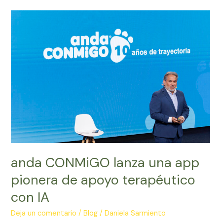
anda
CONMiGO
lanza
una
app
pionera
de
apoyo
terapéutico
con
IA
anda CONMiGO lanza una app
pionera de apoyo terapéutico
con IA
Deja un comentario
/
Blog
/
Daniela Sarmiento